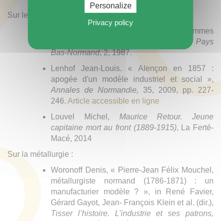
Personalize
Sur le secteur textile :
Privacy policy
Bourdin Gérard, « L’usine et ses hommes
dans le textile du bocage ornais »,
Le Pays
Bas-Normand
, 2, 1987.
Lenhof Jean-Louis. « Alençon en 1857 :
apogée d'un modèle industriel et social »,
Annales de Normandie,
35, 2009, pp. 227-
246.
Article accessible en ligne
Louvel Michel,
Maurice Retour. Jeune
capitaine mort au front (1889-1915)
, La Ferté-
Macé, 2014
Sur la métallurgie :
Woronoff Denis, « Pierre-Jean Félix Mouchel,
métallurgiste normand (1786-1871) : un
manufacturier modèle ? », in René Favier,
Gérard Gayot, Jean- François Klein et al. (dir.),
Tisser l’histoire. L’industrie et ses patrons,