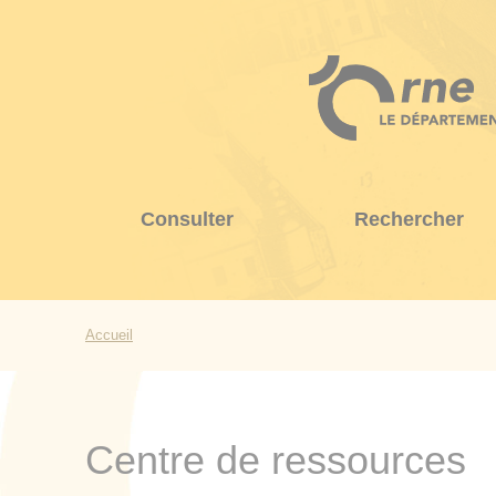
Aller
au
contenu
principal
Consulter
Rechercher
Accueil
Centre de ressources