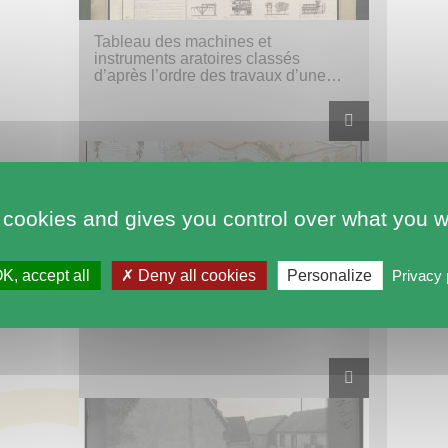
Tableau des machines et
instruments aratoires classés
d’après l’ordre des travaux d’une
ferme
 cookies and gives you control over what you w
K, accept all
Deny all cookies
Personalize
Privacy 
Cadastre par masse de culture
d’Orville