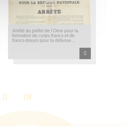
Arrêté du préfet de l’Orne pour la
formation de corps-francs et de
francs-tireurs pour la défense
nationale