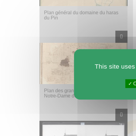
Plan général du domaine du haras
du Pin
This site uses
O
Plan des grands bois de l’abbaye
Notre-Dame de la Trappe