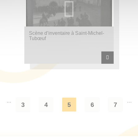
Scène d’inventaire à Saint-Michel-
Tubœuf
…
…
3
4
5
6
7
Page
Page
Page
Page
Page
courante