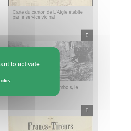
Carte du canton de L’Aigle établie
par le service vicinal
ant to activate
policy
Poche de Falaise-Chambois, le
Couloir de la mort