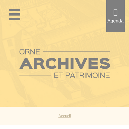
Aller
au
contenu
Agenda
principal
Accueil