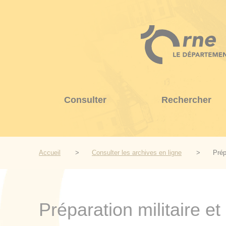
Aller
au
contenu
principal
Consulter
Rechercher
Accueil
Consulter les archives en ligne
Prép
Préparation militaire e