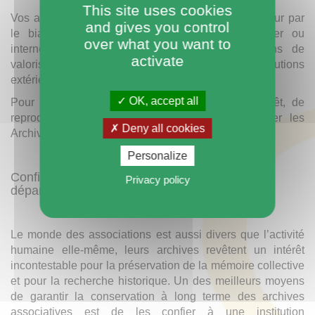
This site uses cookies
Vos archives peuvent également être mises en valeur par
and gives you control
le biais d’expositions ou de publications (papier ou
over what you want to
internet) dans le cadre de vos propres actions de
activate
valorisation ou bien par des personnes ou institutions
extérieures.
OK, accept all
Pour tout conseil concernant les questions de prêt, de
reproduction ou de droits, vous pouvez contacter les
Deny all cookies
Archives départementales
Personalize
Confier vos archives associatives aux Archives
Privacy policy
départementales
Le monde des associations est aussi divers que l’activité
humaine elle-même, leurs archives revêtent un intérêt
incontestable pour la préservation de la mémoire collective
et pour la recherche historique. Un des meilleurs moyens
de garantir la conservation à long terme des archives
associatives est de les confier à une institution