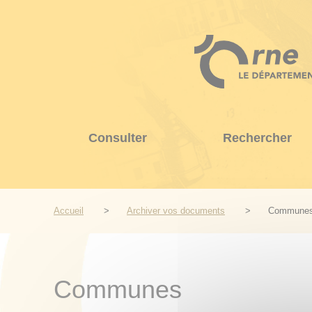
Aller
au
contenu
principal
Consulter
Rechercher
Accueil
Archiver vos documents
Commune
Communes