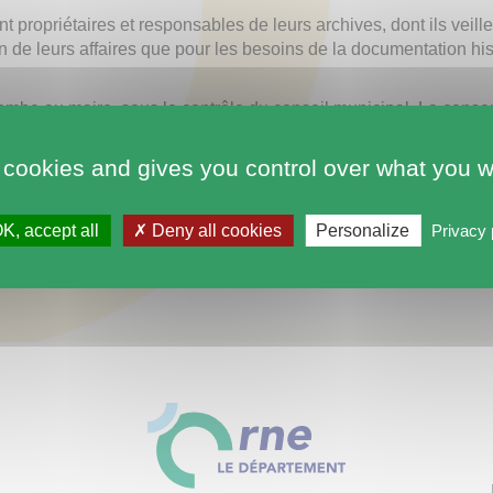
nt propriétaires et responsables de leurs archives, dont ils veille
ion de leurs affaires que pour les besoins de la documentation hi
mbe au maire, sous le contrôle du conseil municipal. La conser
recteur du service départemental d’archives territorialement com
 cookies and gives you control over what you w
on
K, accept all
Deny all cookies
Personalize
Privacy 