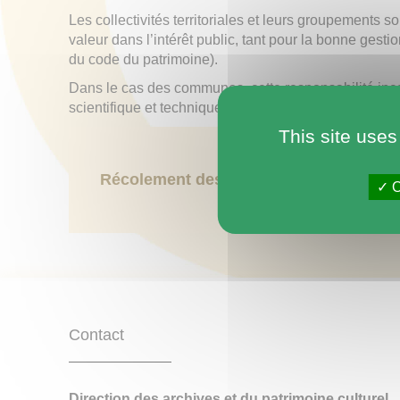
Les collectivités territoriales et leurs groupements so
valeur dans l’intérêt public, tant pour la bonne gest
du code du patrimoine).
Dans le cas des communes, cette responsabilité inco
scientifique et technique de l’Etat, exercé par le di
This site uses
Récolement des archives après électi
O
Contact
Direction des archives et du patrimoine culturel