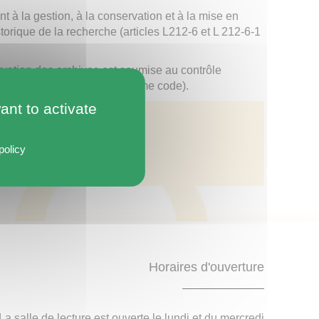
nt à la gestion, à la conservation et à la mise en
storique de la recherche (articles L212-6 et L 212-6-1
vation des archives est soumise au contrôle
pétent (article R212-50 du même code).
ant to activate
policy
Horaires d'ouverture
La salle de lecture est ouverte le lundi et du mercredi