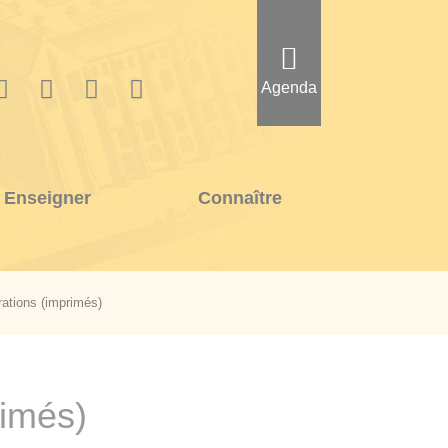
Agenda
Enseigner
Connaître
rations (imprimés)
rimés)