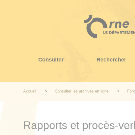
Aller
au
contenu
principal
Consulter
Rechercher
Accueil
Consulter les archives en ligne
Fond
Rapports et procès-ver