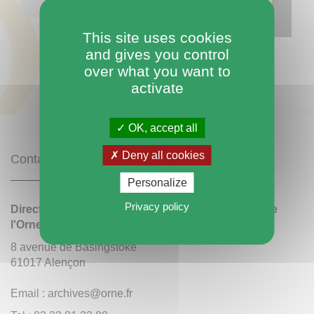
Dates
This site uses cookies
and gives you control
over what you want to
Indifférent
activate
Les manifestations du week
end
OK, accept all
Deny all cookies
Contact
Les 15 prochains jours
Personalize
Du
Privacy policy
Direction des archives et du patrimoine culturel de
Au
l'Orne
8 avenue de Basingstoke
61017 Alençon
Email : archives@orne.fr