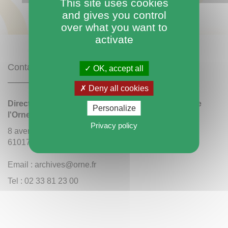
This site uses cookies
and gives you control
over what you want to
activate
Contact
OK, accept all
Deny all cookies
Direction des archives et du patrimoine culturel de
Personalize
l'Orne
Privacy policy
8 avenue de Basingstoke
61017 Alençon
Email : archives@orne.fr
Tel : 02 33 81 23 00