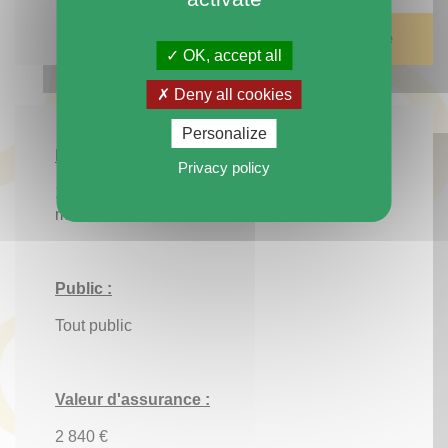
Découvrir cette exposition itinérante
OK, accept all
Deny all cookies
Personalize
Matériel d'exposition :
Privacy policy
17 panneaux de L 0,80 x H 2,00 m., plastifiés,
munis d'œillets
Public :
Tout public
Valeur d'assurance :
2 840 €