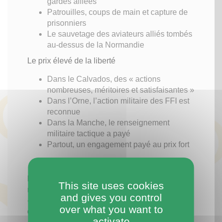
gardes alliées
Patrouilles, coups de main et capture de
prisonniers
Le sauvetage des aviateurs alliés tombés
au-dessus de la Normandie
Le prix élevé de la liberté
Dans le Calvados, des « actions
nombreuses, méritoires et satisfaisantes »
Dans l’Orne, l’action militaire des FFI est
reconnue
Dans la Manche, le renseignement
militaire tactique a payé
Partout, un engagement payé au prix fort
L'Association Mémoires de la Résistance
This site uses cookies
normande a également réalisée l'exposition
and gives you control
« Les résistants derrière les barreaux »
,
over what you want to
disponible à l'emprunt.
activate