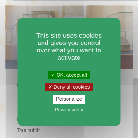
This site uses cookies
and gives you control
over what you want to
activate
OK, accept all
Matériel de l'exposition :
Deny all cookies
10 panneaux de L 0,80 x H 2 m. sur enrouleur.
Personalize
Privacy policy
Public :
Tout public.