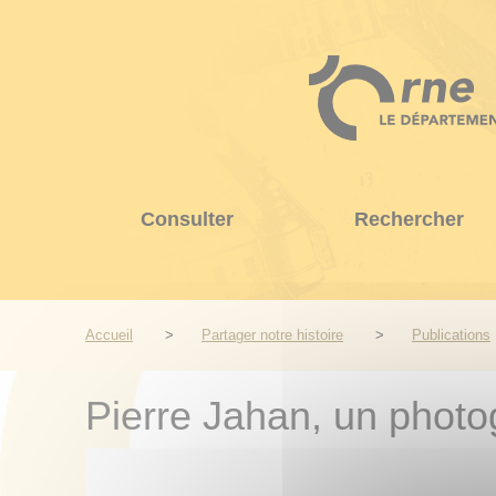
Aller
au
contenu
principal
Consulter
Rechercher
Accueil
Partager notre histoire
Publications
Pierre Jahan, un phot